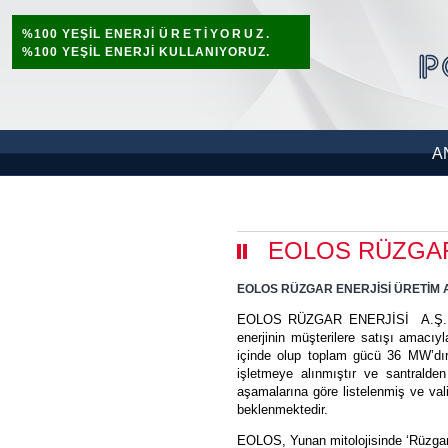
%100 YEŞİL ENERJİ
ÜRETİYORUZ.
%100 YEŞİL ENERJİ KULLANIYORUZ.
A
EOLOS RÜZGAR 
EOLOS RÜZGAR ENERJİSİ ÜRETİM A
EOLOS RÜZGAR ENERJİSİ A.Ş., 2010 y
enerjinin müşterilere satışı amac
içinde olup toplam gücü 36 MW’dır.
işletmeye alınmıştır ve santralde
aşamalarına göre listelenmiş ve val
beklenmektedir.
EOLOS, Yunan mitolojisinde ‘Rüzgarla