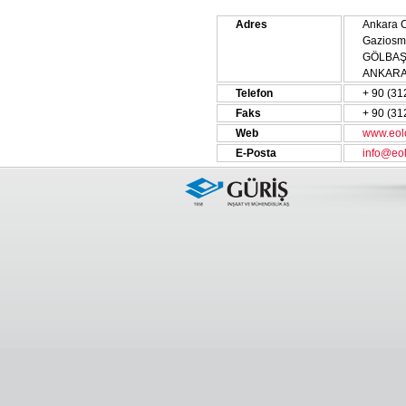
Adres
Ankara C
Gaziosm
GÖLBAŞ
ANKAR
Telefon
+ 90 (31
Faks
+ 90 (31
Web
www.eolo
E-Posta
info@eol