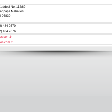
addesi No: 112/89
anpaşa Mahallesi
I 06830
A
2) 484 0570
2) 484 2676
s.com.tr
os.com.tr