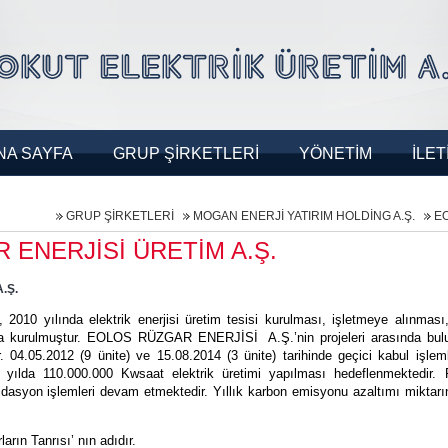
NA SAYFA
GRUP ŞİRKETLERİ
YÖNETİM
İLET
GRUP ŞİRKETLERİ
MOGAN ENERJİ YATIRIM HOLDİNG A.Ş.
EO
ENERJİSİ ÜRETİM A.Ş.
.Ş.
ılında elektrik enerjisi üretim tesisi kurulması, işletmeye alınması, el
ıyla kurulmuştur. EOLOS RÜZGAR ENERJİSİ A.Ş.’nin projeleri arasında bulu
 04.05.2012 (9 ünite) ve 15.08.2014 (3 ünite) tarihinde geçici kabul işleml
n yılda 110.000.000 Kwsaat elektrik üretimi yapılması hedeflenmektedir. 
idasyon işlemleri devam etmektedir. Yıllık karbon emisyonu azaltımı miktar
rın Tanrısı’ nın adıdır.