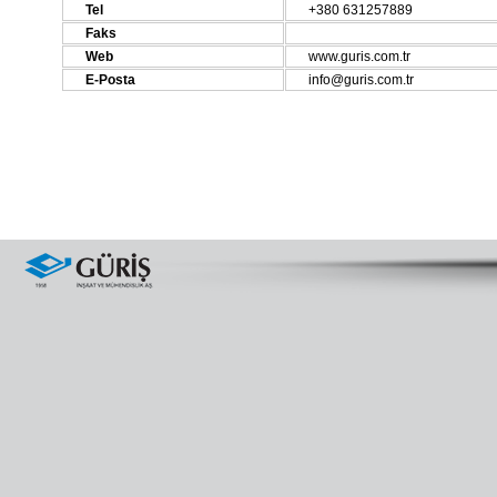
Tel
+380 631257889
Faks
Web
www.guris.com.tr
E-Posta
info@guris.com.tr