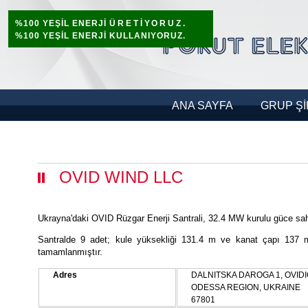
%100 YEŞİL ENERJİ
ÜRETİYORUZ.
%100 YEŞİL ENERJİ KULLANIYORUZ.
ANA SAYFA
GRUP Şİ
OVID WIND LLC
Ukrayna'daki OVID Rüzgar Enerji Santrali, 32.4 MW kurulu güce sahi
Santralde 9 adet; kule yüksekliği 131.4 m ve kanat çapı 137 
tamamlanmıştır.
Adres
DALNITSKA DAROGA 1, OVID
ODESSA REGION, UKRAINE
67801