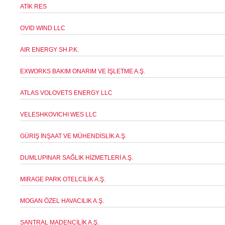
ATİK RES
OVID WIND LLC
AIR ENERGY SH.P.K.
EXWORKS BAKIM ONARIM VE İŞLETME A.Ş.
ATLAS VOLOVETS ENERGY LLC
VELESHKOVICHI WES LLC
GÜRİŞ İNŞAAT VE MÜHENDİSLİK A.Ş.
DUMLUPINAR SAĞLIK HİZMETLERİ A.Ş.
MIRAGE PARK OTELCİLİK A.Ş.
MOGAN ÖZEL HAVACILIK A.Ş.
SANTRAL MADENCİLİK A.Ş.