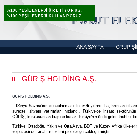
%100 YEŞİL ENERJİ
ÜRETİYORUZ.
%100 YEŞİL ENERJİ KULLANIYORUZ.
ANA SAYFA
GRUP Şİ
GÜRİŞ HOLDİNG A.Ş.
GÜRİŞ HOLDİNG A.Ş.
II.Dünya Savaşı'nın sonuçlanması ile, 50′li yılların başlarından iti
süreçte, altyapı yatırımları hızlandı. Türkiye'de inşaat sektör
GÜRİŞ, kuruluşundan bugüne kadar, Türkiye'nin önde gelen taahhüt fir
Türkiye, Ortadoğu, Yakın ve Orta Asya, BDT ve Kuzey Afrika ülkelerin
yelpazesinde, anahtar teslimi projeler gerçekleştirmiştir.