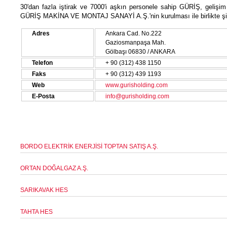
30'dan fazla iştirak ve 7000'i aşkın personele sahip GÜRİŞ, gel
GÜRİŞ MAKİNA VE MONTAJ SANAYİ A.Ş.'nin kurulması ile birlikte şirke
Adres
Ankara Cad. No.222
Gaziosmanpaşa Mah.
Gölbaşı 06830 / ANKARA
Telefon
+ 90 (312) 438 1150
Faks
+ 90 (312) 439 1193
Web
www.gurisholding.com
E-Posta
info@gurisholding.com
BORDO ELEKTRİK ENERJİSİ TOPTAN SATIŞ A.Ş.
ORTAN DOĞALGAZ A.Ş.
SARIKAVAK HES
TAHTA HES